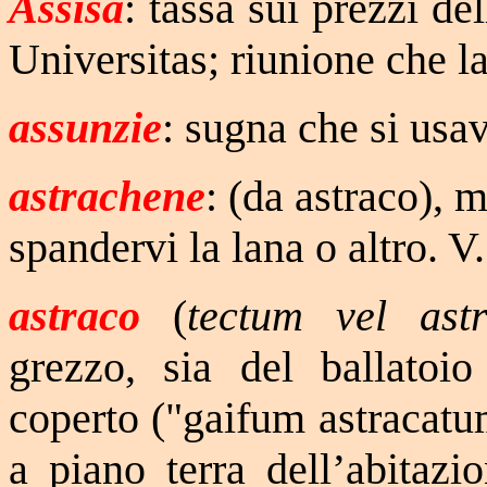
Assisa
: tassa sui prezzi de
Universitas; riunione che la
assunzie
: sugna che si usa
astrachene
: (da astraco), 
spandervi la lana o altro. V
astraco
(
tectum vel ast
grezzo, sia del ballatoio
coperto ("gaifum astracatum
a piano terra dell’abitazi