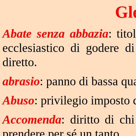
Gl
Abate senza abbazia
: tit
ecclesiastico di godere 
diretto.
abrasio
: panno di bassa qua
Abuso
: privilegio imposto d
Accomenda
: diritto di c
prendere per sé un tanto.