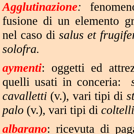
Agglutinazione
:
fenomeno 
fusione di un elemento g
nel caso di
salus et frugife
solofra.
aymenti
: oggetti ed attre
quelli usati in conceria:
cavalletti
(v.), vari tipi di
s
palo
(v.), vari tipi di
coltell
albarano
: ricevuta di pa