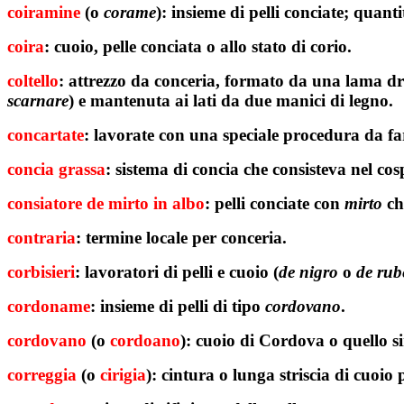
coiramine
(o
corame
): insieme di pelli conciate; quant
coira
: cuoio, pelle conciata o allo stato di corio.
coltello
: attrezzo da conceria, formato da una lama dr
scarnare
) e mantenuta ai lati da due manici di legno.
concartate
: lavorate con una speciale procedura da far
concia grassa
:
sistema di concia che consisteva nel cosp
consiatore
de mirto in albo
: pelli conciate con
mirto
ch
contraria
: termine locale per conceria.
corbisieri
: lavoratori di pelli e cuoio (
de
nigro
o
de rub
cordoname
: insieme di pelli di tipo
cordovano
.
cordovano
(o
cordoano
): cuoio di Cordova o quello si
correggia
(o
cirigia
): cintura o lunga striscia di cuoio 