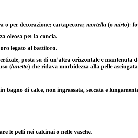
tura o per decorazione; cartapecora;
mortella
(o
mirto
): f
a oleosa per la concia.
 oro legato al battiloro.
rticale, posta su di un’altra orizzontale e mantenuta da 
uso (
lunetta
) che ridava morbidezza alla pelle asciugata
in bagno di calce, non ingrassata, seccata e lungamente 
e le pelli nei calcinai o nelle vasche.