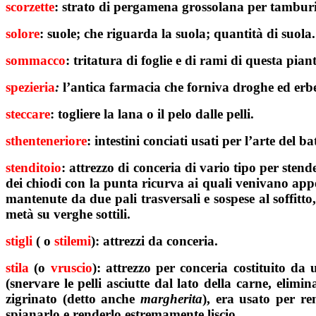
scorzette
: strato di pergamena grossolana per tambur
solore
: suole; che riguarda la suola; quantità di suola.
sommacco
: tritatura di foglie e di rami di questa pian
spezieria
:
l’antica farmacia che forniva droghe ed erbe, 
steccare
: togliere la lana o il pelo dalle pelli.
sthenteneriore
: intestini conciati usati per l’arte del ba
stenditoio
: attrezzo di conceria di vario tipo per stend
dei chiodi con la punta ricurva ai quali venivano appes
mantenute da due pali trasversali e sospese al soffitto
metà su verghe sottili.
stigli
( o
stilemi
): attrezzi da conceria.
stila
(o
vruscio
): attrezzo per conceria costituito da
(snervare le pelli asciutte dal lato della carne, elim
zigrinato (detto anche
margherita
), era usato per re
spianarlo e renderlo estremamente liscio.