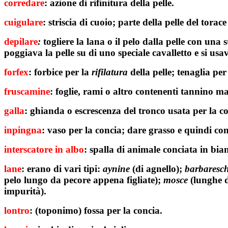
corredare
: azione di rifinitura della pelle.
cuigulare
:
striscia di cuoio; parte della pelle del torac
depilare
:
togliere la lana o il pelo dalla pelle con una s
poggiava la pelle su di uno speciale cavalletto e si usa
forfex
: forbice per la
rifilatura
della pelle; tenaglia per 
fruscamine
: foglie, rami o altro contenenti tannino ma
galla
: ghianda o escrescenza del tronco usata per la co
inpingna
: vaso per la concia; dare grasso e quindi con
interscatore
in albo
: spalla di animale conciata in bia
lane
: erano di vari tipi:
aynine
(di agnello);
barbaresc
pelo lungo da pecore appena figliate);
mosce
(lunghe d
impurità).
lontro
: (toponimo) fossa per la concia.