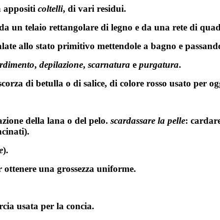
n appositi
coltelli
, di vari residui.
to da un telaio rettangolare di legno e da una rete di qua
 salate allo stato primitivo mettendole a bagno e passand
erdimento
,
depilazione
,
scarnatura
e
purgatura
.
 scorza di betulla o di salice, di colore rosso usato per og
azione della lana o del pelo.
scardassare la pelle
: cardare
cinati).
e
).
 ottenere una grossezza uniforme.
cia usata per la concia.