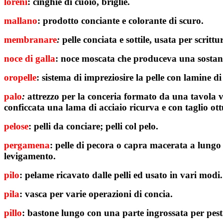
loreni
: cinghie di cuoio, briglie.
mallano
: prodotto conciante e colorante di scuro.
membranare
:
pelle conciata e sottile, usata per scrit
noce di galla
: noce moscata che produceva una sostanz
oropelle
: sistema di impreziosire la pelle con lamine di
palo
:
attrezzo per la conceria formato da una tavola ve
conficcata una lama di acciaio ricurva e con taglio ott
pelose
: pelli da conciare; pelli col pelo.
pergamena
: pelle di pecora o capra macerata a lungo 
levigamento
.
pilo
: pelame ricavato dalle pelli ed usato in vari modi.
pila
: vasca per varie operazioni di concia.
pillo
: bastone lungo con una parte ingrossata per pestar