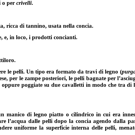
i o per
crivelli
.
ta, ricca di tannino, usata nella concia.
e, in loco, i prodotti concianti.
ttiloro.
ere le pelli. Un tipo era formato da travi di legno (
purg
e, per le zampe posteriori, le pelli bagnate per l’asciu
, oppure poggiate su due cavalletti in modo che tra di l
 un manico di legno piatto o cilindrico in cui era inn
inare l’acqua dalle pelli dopo la concia agendo dalla pa
ndere uniforme la superficie interna delle pelli, me