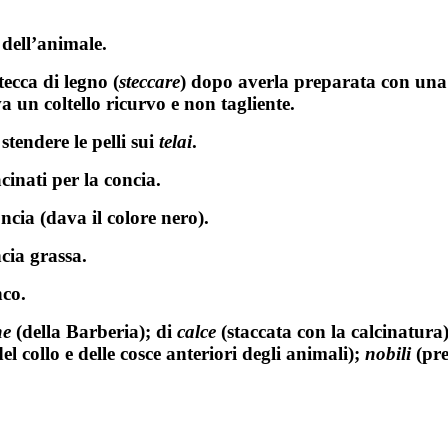
e dell’animale.
tecca di legno (
steccare
) dopo averla preparata con una m
va un coltello ricurvo e non tagliente.
stendere le pelli sui
telai
.
cinati per la concia.
ncia (dava il colore nero).
cia grassa.
nco.
he
(della Barberia); di
calce
(staccata con la calcinatura
el collo e delle cosce anteriori degli animali);
nobili
(pre