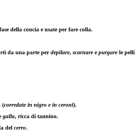
ase della concia e usate per fare colla.
orti da una parte per
depilare
,
scarnare
e
purgare
le pell
 (
corredate in nigro e in ceroni
).
he
galla
, ricca di tannino.
la del
cerro
.