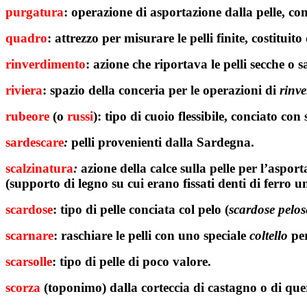
purgatura
: operazione di asportazione dalla pelle, co
quadro
: attrezzo per misurare le pelli finite, costitui
rinverdimento
: azione che riportava le pelli secche o
riviera
: spazio della conceria per le operazioni di
rinv
rubeore
(o
russi
): tipo di cuoio flessibile, conciato con
sardescare
:
pelli provenienti dalla Sardegna.
scalzinatura
:
azione della calce sulla pelle per l’asport
(supporto di legno su cui erano fissati denti di ferro un
scardose
: tipo di pelle conciata col pelo (
scardose
pelos
scarnare
: raschiare le pelli con uno speciale
coltello
per
scarsolle
: tipo di pelle di poco valore.
scorza
(toponimo) dalla corteccia di castagno o di quer