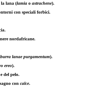
 la lana (
lamia
o
astrachene
).
ontorni con speciali forbici.
cia.
enere nordafricane.
(
burra
lanae
purgamentum
).
vo
ereo
).
e del pelo.
a bagno con
calce
.