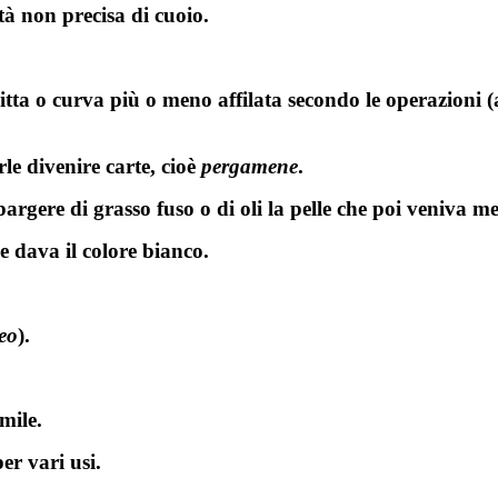
ità non precisa di cuoio.
itta o curva più o meno affilata secondo le operazioni 
le divenire carte, cioè
pergamene
.
argere di grasso fuso o di oli la pelle che poi veniva me
e dava il colore bianco.
eo
).
mile.
per vari usi.