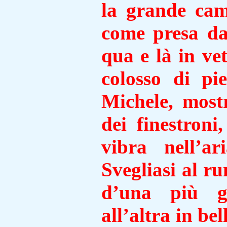
la
grande
cam
come presa da
qua e là in ve
colosso di pi
Michele, most
dei
finestroni
vibra nell’a
Svegliasi al r
d’
una più gr
all’altra in be