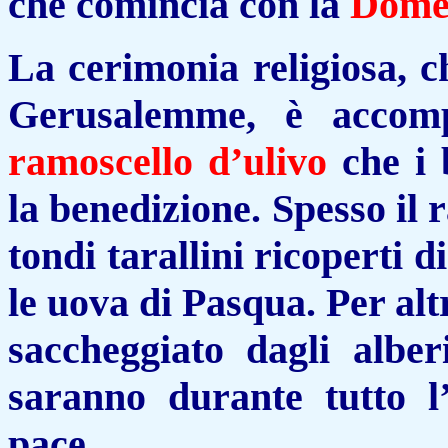
che comincia con
la
Dome
La cerimonia religiosa, c
Gerusalemme, è accomp
ramoscello d’ulivo
che i 
la benedizione. Spesso il r
tondi
tarallini
ricoperti d
le uova di Pasqua. Per alt
saccheggiato dagli alber
saranno durante tutto
l’
pace.