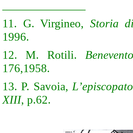
______________
11. G. Virgineo,
Storia d
1996.
12. M. Rotili.
Benevent
176,1958.
13. P. Savoia,
L’episcopat
XIII
, p.62.